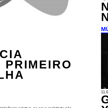
M
CIA
: PRIMEIRO
LHA
11.0