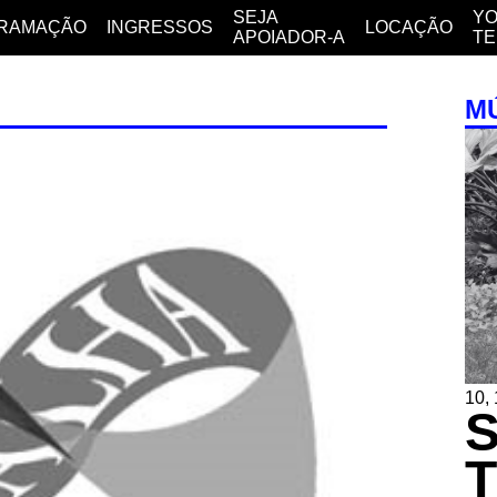
SEJA
YO
RAMAÇÃO
INGRESSOS
LOCAÇÃO
APOIADOR-A
T
M
10,