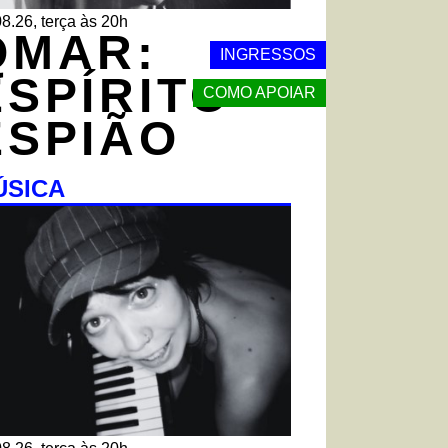
8.26, terça às 20h
QMAR:
INGRESSOS
ESPÍRITO
COMO APOIAR
ESPIÃO
ÚSICA