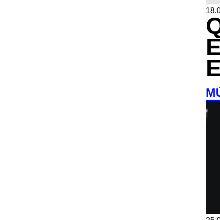
18.0
M