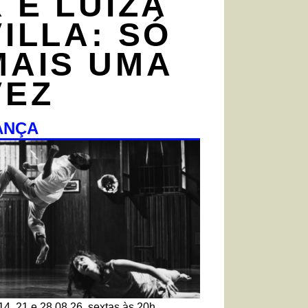
X E LUÍZA
VILLA: SÓ
MAIS UMA
VEZ
ANÇA
14, 21 e 28.08.26, sextas às 20h