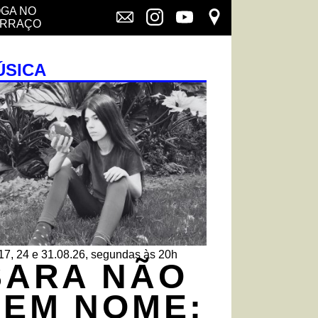
GA NO
ERRAÇO
ÚSICA
 17, 24 e 31.08.26, segundas às 20h
SARA NÃO
TEM NOME: