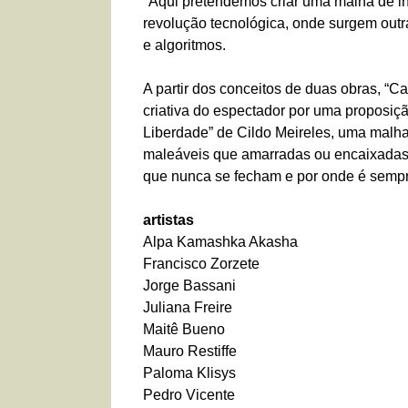
"Aqui pretendemos criar uma malha de int
revolução tecnológica, onde surgem outr
e algoritmos.
A partir dos conceitos de duas obras, “C
criativa do espectador por uma proposiçã
Liberdade” de Cildo Meireles, uma malha 
maleáveis que amarradas ou encaixadas 
que nunca se fecham e por onde é sempre
artistas
Alpa Kamashka Akasha
Francisco Zorzete
Jorge Bassani
Juliana Freire
Maitê Bueno
Mauro Restiffe
Paloma Klisys
Pedro Vicente