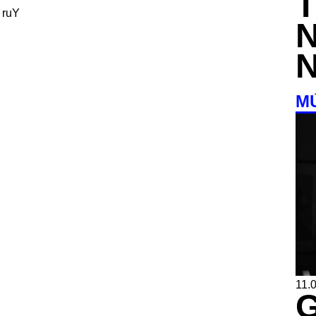
 ruY
M
11.0