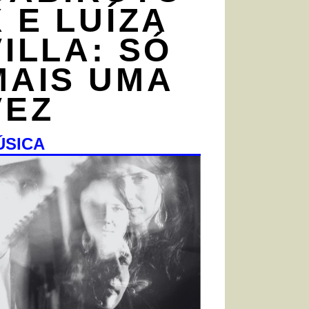
X E LUÍZA
VILLA: SÓ
MAIS UMA
VEZ
ÚSICA