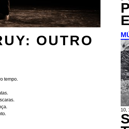
M
RUY: OUTRO
ro tempo.
tas.
scaras.
nça.
10,
to.