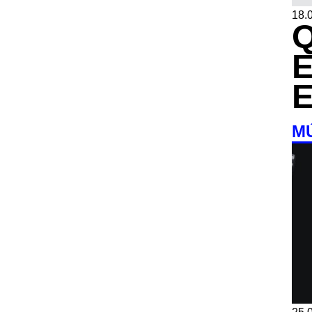
18.0
M