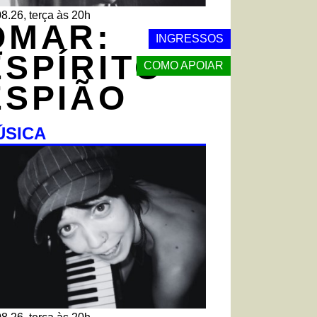
8.26, terça às 20h
QMAR:
INGRESSOS
ESPÍRITO
COMO APOIAR
ESPIÃO
ÚSICA