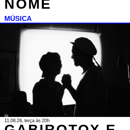
NOME
MÚSICA
11.08.26, terça às 20h
GABIROTOX E